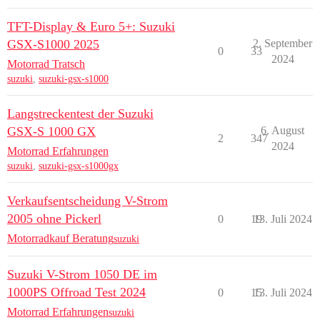
TFT-Display & Euro 5+: Suzuki
GSX-S1000 2025
2. September
0
33
2024
Motorrad Tratsch
suzuki
,
suzuki-gsx-s1000
Langstreckentest der Suzuki
GSX-S 1000 GX
6. August
2
347
2024
Motorrad Erfahrungen
suzuki
,
suzuki-gsx-s1000gx
Verkaufsentscheidung V-Strom
2005 ohne Pickerl
0
19
13. Juli 2024
Motorradkauf Beratung
suzuki
Suzuki V-Strom 1050 DE im
1000PS Offroad Test 2024
0
15
13. Juli 2024
Motorrad Erfahrungen
suzuki