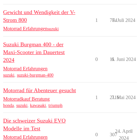
Gewicht und Wendigkeit der V-
Strom 800
1
784
7. Juli 2024
Motorrad Erfahrungen
suzuki
Suzuki Burgman 400 - der
Maxi-Scooter im Dauertest
0
11
6. Juni 2024
2024
Motorrad Erfahrungen
suzuki
,
suzuki-burgman-400
Motorrad für Abenteuer gesucht
1
2116
7. Mai 2024
Motorradkauf Beratung
honda
,
suzuki
,
kawasaki
,
triumph
Die schweizer Suzuki EVO
Modelle im Test
24. April
0
307
Motorrad Erfahrungen
2024