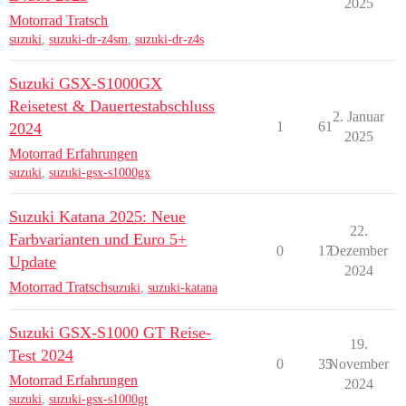
2025
Motorrad Tratsch
suzuki
,
suzuki-dr-z4sm
,
suzuki-dr-z4s
Suzuki GSX-S1000GX
Reisetest & Dauertestabschluss
2. Januar
1
61
2024
2025
Motorrad Erfahrungen
suzuki
,
suzuki-gsx-s1000gx
Suzuki Katana 2025: Neue
22.
Farbvarianten und Euro 5+
0
17
Dezember
Update
2024
Motorrad Tratsch
suzuki
,
suzuki-katana
Suzuki GSX-S1000 GT Reise-
19.
Test 2024
0
35
November
Motorrad Erfahrungen
2024
suzuki
,
suzuki-gsx-s1000gt