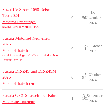
Suzuki V-Strom 1050 Reise-
13.
Test 2024
0
50
November
Motorrad Erfahrungen
2024
suzuki
,
suzuki-v-strom-1050
Suzuki Motorrad Neuheiten
2025
28. Oktober
0
14
Motorrad Tratsch
2024
suzuki
,
suzuki-gsx-s1000
,
suzuki-drz-4sm
,
suzuki-drz-4s
Suzuki DR-Z4S und DR-Z4SM
5. Oktober
2025
0
97
2024
Motorrad Tratsch
suzuki
Suzuki GSX-S rasseln bei Fahrt
3. September
1
101
2024
Motorradtechnik
suzuki