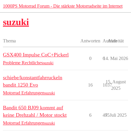
1000PS Motorrad Forum - Die stärkste Motorradseite im Internet
suzuki
Thema
Antworten
Aufrufe
Aktivität
GSX400 Impulse CoC+Pickerl
0
6
14. Mai 2026
Probleme Rechtliches
suzuki
schiebe/konstantfahrruckeln
15. August
bandit 1250 Evo
16
1037
2025
Motorrad Erfahrungen
suzuki
Bandit 650 BJ09 kommt auf
keine Drehzahl / Motor stockt
6
475
9. Juli 2025
Motorrad Erfahrungen
suzuki