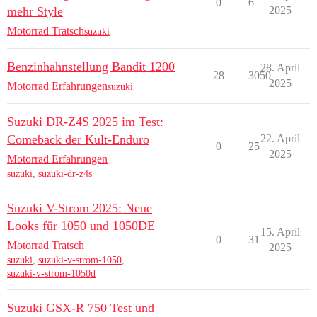
0
6
mehr Style
2025
Motorrad Tratsch
suzuki
Benzinhahnstellung Bandit 1200
28. April
28
3050
2025
Motorrad Erfahrungen
suzuki
Suzuki DR-Z4S 2025 im Test:
Comeback der Kult-Enduro
22. April
0
25
2025
Motorrad Erfahrungen
suzuki
,
suzuki-dr-z4s
Suzuki V-Strom 2025: Neue
Looks für 1050 und 1050DE
15. April
0
31
Motorrad Tratsch
2025
suzuki
,
suzuki-v-strom-1050
,
suzuki-v-strom-1050d
Suzuki GSX-R 750 Test und