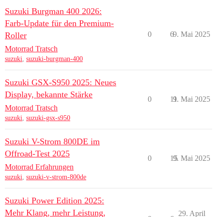
Suzuki Burgman 400 2026:
Farb-Update für den Premium-
0
6
9. Mai 2025
Roller
Motorrad Tratsch
suzuki
,
suzuki-burgman-400
Suzuki GSX-S950 2025: Neues
Display, bekannte Stärke
0
11
9. Mai 2025
Motorrad Tratsch
suzuki
,
suzuki-gsx-s950
Suzuki V-Strom 800DE im
Offroad-Test 2025
0
15
9. Mai 2025
Motorrad Erfahrungen
suzuki
,
suzuki-v-strom-800de
Suzuki Power Edition 2025:
Mehr Klang, mehr Leistung,
29. April