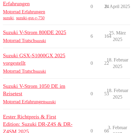
Erfahrungen
0
24
8. April 2025
Motorrad Erfahrungen
suzuki
,
suzuki-gsx-r-750
Suzuki V-Strom 800DE 2025
25. März
6
164
2025
Motorrad Tratsch
suzuki
Suzuki GSX-S1000GX 2025
18. Februar
vorgestellt
0
22
2025
Motorrad Tratsch
suzuki
Suzuki V-Strom 1050 DE im
18. Februar
Reisetest
0
53
2025
Motorrad Erfahrungen
suzuki
Erster Richtpreis & First
Edition: Suzuki DR-Z4S & DR-
3. Februar
0
66
Z4SM 2025